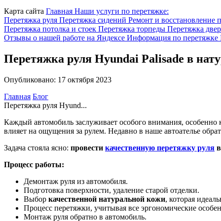
Карта сайта
Главная
Наши услуги по перетяжке:
Перетяжка руля
Перетяжка сидений
Ремонт и восстановление 
Перетяжка потолка и стоек
Перетяжка торпеды
Перетяжка две
Отзывы о нашей работе на Яндексе
Информация по перетяжке
Перетяжка руля Hyundai Palisade в нат
Опубликовано: 17 октября 2023
Главная
Блог
Перетяжка руля Hyund...
Каждый автомобиль заслуживает особого внимания, особенно ког
влияет на ощущения за рулем. Недавно в наше автоателье обрат
Задача стояла ясно:
провести
качественную перетяжку руля
в
Процесс работы:
Демонтаж руля из автомобиля.
Подготовка поверхности, удаление старой отделки.
Выбор
качественной натуральной кожи
, которая идеал
Процесс перетяжки, учитывая все эргономические особен
Монтаж руля обратно в автомобиль.