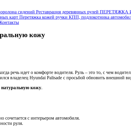
поролона сидений
Реставрация деревянных рулей
ПЕРЕТЯЖКА 
рных карт
Перетяжка кожей ручки КПП, подлокотника автомобил
Контакты
уральную кожу
да речь идет о комфорте водителя. Руль – это то, с чем водите
ился владелец Hyundai Palisade с просьбой обновить внешний вид
 натуральную кожу
.
ьно сочетается с интерьером автомобиля.
ности руля.