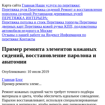
Карта сайта
Главная
Наши услуги по перетяжке:
Перетяжка руля
Перетяжка сидений
Ремонт и восстановление
поролона сидений
Реставрация деревянных рулей
ПЕРЕТЯЖКА ИНТЕРЬЕРА:
Перетяжка потолка и стоек
Перетяжка торпеды
Перетяжка
дверных карт
Перетяжка кожей ручки КПП, подлокотника
автомобиля недорого в Москве
Отзывы о нашей работе на Яндексе
Информация по
перетяжке
Контакты
Пример ремонта элементов кожаных
сидений, восстановление паролона и
анатомии
Опубликовано: 10 июля 2019
Главная
Блог
Пример ремонта элеме...
Ремонт кожаных сидений часто требует точного подбора
материала и цвета, чтобы обеспечить идеальное совпадение.
Паралон восстанавливают, используя специализированные
техники и материалы, чтобы вернуть ему первоначальную