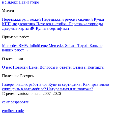
в Яндекс Навигаторе
Услуги
Перетяжка руля кожей
Перетяжка и ремонт сидений
Ручка
КПП, подлокотник
Потолок и стойки
Перетяжка торпеды
Дверные карты
🎁 Купить сертификат
Примеры работ
Mercedes
BMW
Infiniti
еще Mercedes
Subaru
Toyota
Больше
наших работ →
О компании
О нас
Новости
Цены
Вопросы и ответы
Отзывы
Контакты
Полезные Ресурсы
Галерея наших работ
Блог
Купить сертификат
Как правильно
снять руль в автомобиле?
Натуральная или экокожа?
© pereshivautosalona.ru, 2007–2026
сайт разработан
ermilov
_
code