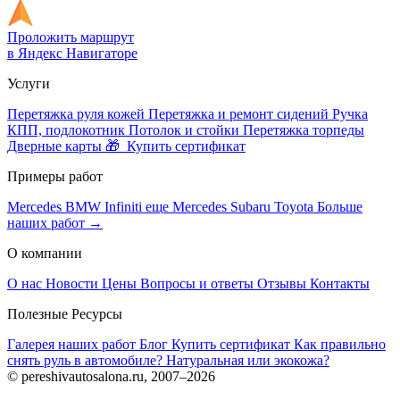
Проложить маршрут
в Яндекс Навигаторе
Услуги
Перетяжка руля кожей
Перетяжка и ремонт сидений
Ручка
КПП, подлокотник
Потолок и стойки
Перетяжка торпеды
Дверные карты
🎁 Купить сертификат
Примеры работ
Mercedes
BMW
Infiniti
еще Mercedes
Subaru
Toyota
Больше
наших работ →
О компании
О нас
Новости
Цены
Вопросы и ответы
Отзывы
Контакты
Полезные Ресурсы
Галерея наших работ
Блог
Купить сертификат
Как правильно
снять руль в автомобиле?
Натуральная или экокожа?
© pereshivautosalona.ru, 2007–2026