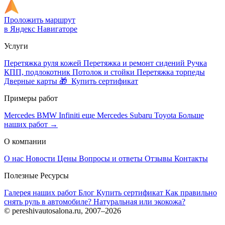
Проложить маршрут
в Яндекс Навигаторе
Услуги
Перетяжка руля кожей
Перетяжка и ремонт сидений
Ручка
КПП, подлокотник
Потолок и стойки
Перетяжка торпеды
Дверные карты
🎁 Купить сертификат
Примеры работ
Mercedes
BMW
Infiniti
еще Mercedes
Subaru
Toyota
Больше
наших работ →
О компании
О нас
Новости
Цены
Вопросы и ответы
Отзывы
Контакты
Полезные Ресурсы
Галерея наших работ
Блог
Купить сертификат
Как правильно
снять руль в автомобиле?
Натуральная или экокожа?
© pereshivautosalona.ru, 2007–2026